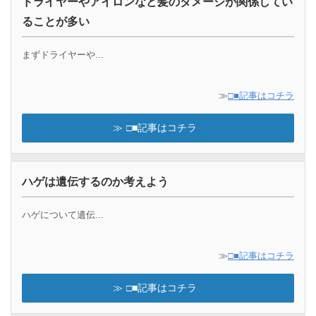
ドライヤーやアイロンなど髪のダメージが関係してい
ることが多い
まずドライヤーや...
≫
□■記事はコチラ
□■記事はコチラ
ハゲは遺伝するのか考えよう
ハゲについて遺伝...
≫
□■記事はコチラ
□■記事はコチラ