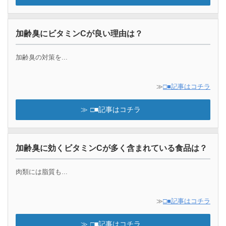
加齢臭にビタミンCが良い理由は？
加齢臭の対策を...
≫
□■記事はコチラ
□■記事はコチラ
加齢臭に効くビタミンCが多く含まれている食品は？
肉類には脂質も...
≫
□■記事はコチラ
□■記事はコチラ