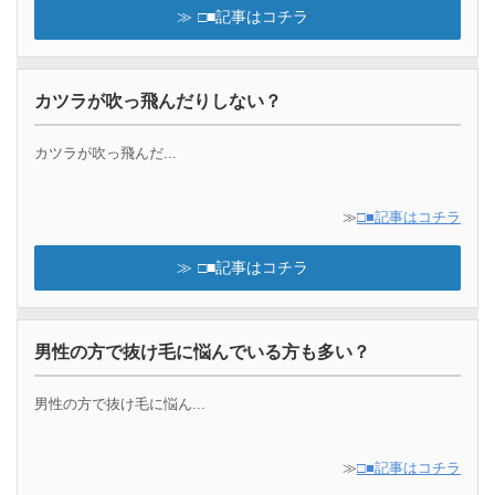
□■記事はコチラ
カツラが吹っ飛んだりしない？
カツラが吹っ飛んだ...
≫
□■記事はコチラ
□■記事はコチラ
男性の方で抜け毛に悩んでいる方も多い？
男性の方で抜け毛に悩ん...
≫
□■記事はコチラ