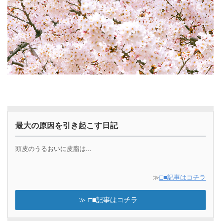
最大の原因を引き起こす日記
頭皮のうるおいに皮脂は...
≫
□■記事はコチラ
□■記事はコチラ