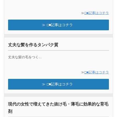
≫
□■記事はコチラ
□■記事はコチラ
丈夫な髪を作るタンパク質
丈夫な髪の毛をつく...
≫
□■記事はコチラ
□■記事はコチラ
現代の女性で増えてきた抜け毛・薄毛に効果的な育毛
剤