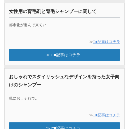
女性用の育毛剤と育毛シャンプーに関して
都市化が進んで来てい...
≫
□■記事はコチラ
□■記事はコチラ
おしゃれでスタイリッシュなデザインを持った女子向
けのシャンプー
現におしゃれで...
≫
□■記事はコチラ
□■記事はコチラ