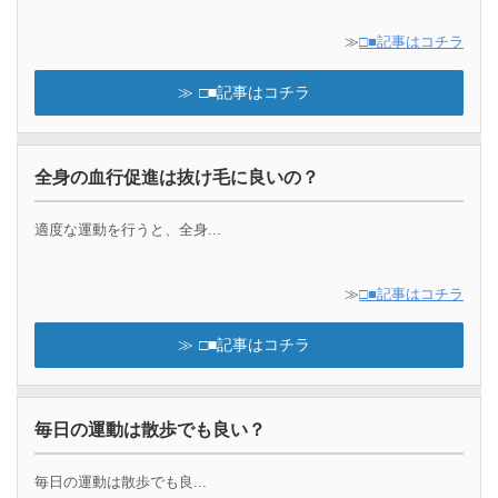
≫
□■記事はコチラ
□■記事はコチラ
全身の血行促進は抜け毛に良いの？
適度な運動を行うと、全身...
≫
□■記事はコチラ
□■記事はコチラ
毎日の運動は散歩でも良い？
毎日の運動は散歩でも良...