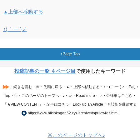
▲上部へ移動する
↑( ｀ー´)ノ
Page Top
投稿記事の一覧 ４ページ目
で使用したキーワード
∴続きを読む・＠・先頭に戻る・▲・上部へ移動する・↑・( ｀ー´)ノ・Page
Top・※・このページのトップへ・♪・≫・Read more・♭・◇詳細はこちら・
「★VIEW CONTENT」・記事はコチラ・Look up an Article・＃閲覧を継続する
https://www.hikiokogen62.xyz/archive/topuicx4qz.html
※このページのトップへ♪