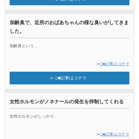
加齢臭で、近所のおばあちゃんの様な臭いがしてきま
した。
加齢臭という...
≫
□■記事はコチラ
□■記事はコチラ
女性ホルモンがノネナールの発生を抑制してくれる
女性ホルモンがしっかり...
≫
□■記事はコチラ