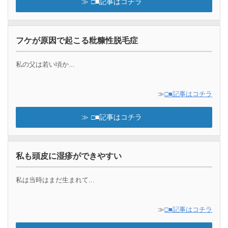
□■記事はコチラ
フケが原因で起こる粃糠性脱毛症
私の父は若い頃か...
≫
□■記事はコチラ
□■記事はコチラ
私も頭皮に湿疹ができやすい
私は当時はまだ生まれて...
≫
□■記事はコチラ