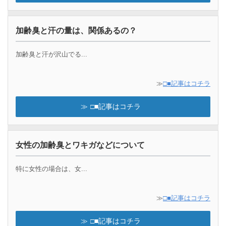
加齢臭と汗の量は、関係あるの？
加齢臭と汗が沢山でる...
≫
□■記事はコチラ
□■記事はコチラ
女性の加齢臭とワキガなどについて
特に女性の場合は、女...
≫
□■記事はコチラ
□■記事はコチラ