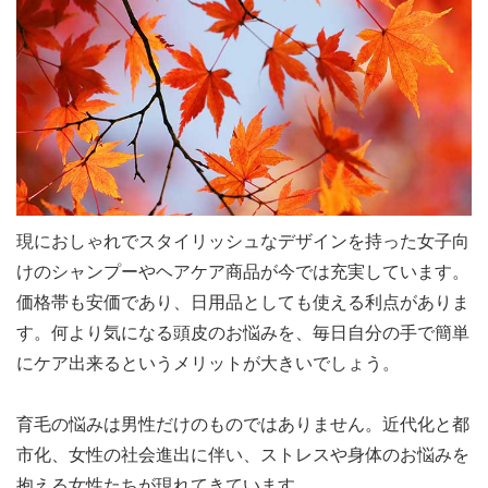
現におしゃれでスタイリッシュなデザインを持った女子向
けのシャンプーやヘアケア商品が今では充実しています。
価格帯も安価であり、日用品としても使える利点がありま
す。何より気になる頭皮のお悩みを、毎日自分の手で簡単
にケア出来るというメリットが大きいでしょう。
育毛の悩みは男性だけのものではありません。近代化と都
市化、女性の社会進出に伴い、ストレスや身体のお悩みを
抱える女性たちが現れてきています。