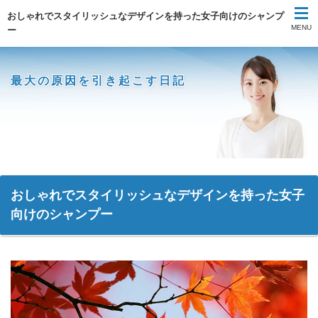
おしゃれでスタイリッシュなデザインを持った女子向けのシャンプ
MENU
ー
最大の原因を引き起こす日記
おしゃれでスタイリッシュなデザインを持った女子
向けのシャンプー