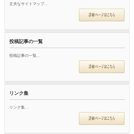
丈夫なサイトマップ...
投稿記事の一覧
投稿記事の一覧...
リンク集
リンク集...