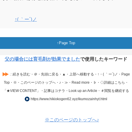
↑( ｀ー´)ノ
Page Top
父の場合には育毛剤が効果でました
で使用したキーワード
∴続きを読む・＠・先頭に戻る・▲・上部へ移動する・↑・( ｀ー´)ノ・Page
Top・※・このページのトップへ・♪・≫・Read more・♭・◇詳細はこちら・
「★VIEW CONTENT」・記事はコチラ・Look up an Article・＃閲覧を継続する
https://www.hikiokogen62.xyz/ikumozainhyt.html
※このページのトップへ♪